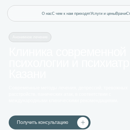
О нас
С чем к нам приходят
Услуги и цены
Врачи
С
Анонимное лечение
Клиника современной
психологии и психиатр
Казани
Современные методы лечения, депрессий, тревожных
расстройств, панических атак, в соответствии с
международными клиническими рекомендациями.
Получить консультацию